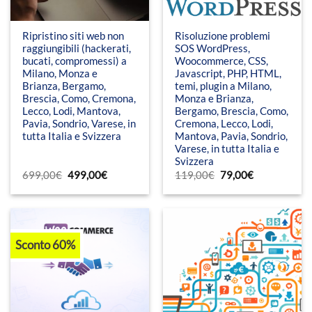
Ripristino siti web non
Risoluzione problemi
raggiungibili (hackerati,
SOS WordPress,
bucati, compromessi) a
Woocommerce, CSS,
Milano, Monza e
Javascript, PHP, HTML,
Brianza, Bergamo,
temi, plugin a Milano,
Brescia, Como, Cremona,
Monza e Brianza,
Lecco, Lodi, Mantova,
Bergamo, Brescia, Como,
Pavia, Sondrio, Varese, in
Cremona, Lecco, Lodi,
tutta Italia e Svizzera
Mantova, Pavia, Sondrio,
Varese, in tutta Italia e
Svizzera
Il
Il
Il
Il
699,00
€
499,00
€
119,00
€
79,00
€
prezzo
prezzo
prezzo
prezzo
originale
attuale
originale
attuale
era:
è:
era:
è:
699,00€.
499,00€.
119,00€.
79,00€.
Sconto 60%