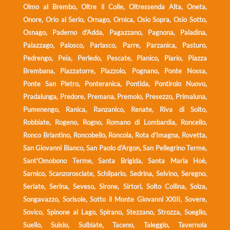
Olmo al Brembo, Oltre il Colle, Oltressenda Alta, Oneta,
Onore, Orio al Serio, Ornago, Ornica, Osio Sopra, Osio Sotto,
Osnago, Paderno d'Adda, Pagazzano, Pagnona, Paladina,
Palazzago, Palosco, Parlasco, Parre, Parzanica, Pasturo,
Pedrengo, Peia, Perledo, Pescate, Pianico, Piario, Piazza
Brembana, Piazzatorre, Piazzolo, Pognano, Ponte Nossa,
Ponte San Pietro, Ponteranica, Pontida, Pontirolo Nuovo,
Pradalunga, Predore, Premana, Premolo, Presezzo, Primaluna,
Pumenengo, Ranica, Ranzanico, Renate, Riva di Solto,
Robbiate, Rogeno, Rogno, Romano di Lombardia, Roncello,
Ronco Briantino, Roncobello, Roncola, Rota d'Imagna, Rovetta,
San Giovanni Bianco, San Paolo d'Argon, San Pellegrino Terme,
Sant'Omobono Terme, Santa Brigida, Santa Maria Hoè,
Sarnico, Scanzorosciate, Schilpario, Sedrina, Selvino, Seregno,
Seriate, Serina, Seveso, Sirone, Sirtori, Solto Collina, Solza,
Songavazzo, Sorisole, Sotto il Monte Giovanni XXIII, Sovere,
Sovico, Spinone al Lago, Spirano, Stezzano, Strozza, Sueglio,
Suello, Suisio, Sulbiate, Taceno, Taleggio, Tavernola