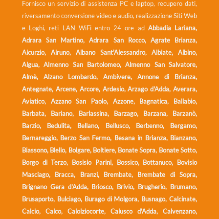
Fornisco un servizio di assistenza PC e laptop, recupero dati,
riversamento conversione video e audio, realizzazione Siti Web
e Loghi, reti LAN WiFi entro 24 ore ad
Abbadia Lariana,
Adrara San Martino, Adrara San Rocco, Agrate Brianza,
Aicurzio, Airuno, Albano Sant'Alessandro, Albiate, Albino,
Algua, Almenno San Bartolomeo, Almenno San Salvatore,
Almè, Alzano Lombardo, Ambivere, Annone di Brianza,
Antegnate, Arcene, Arcore, Ardesio, Arzago d'Adda, Averara,
Aviatico, Azzano San Paolo, Azzone, Bagnatica, Ballabio,
Barbata, Bariano, Barlassina, Barzago, Barzana, Barzanò,
Barzio, Bedulita, Bellano, Bellusco, Berbenno, Bergamo,
Bernareggio, Berzo San Fermo, Besana in Brianza, Bianzano,
Biassono, Blello, Bolgare, Boltiere, Bonate Sopra, Bonate Sotto,
Borgo di Terzo, Bosisio Parini, Bossico, Bottanuco, Bovisio
Masciago, Bracca, Branzi, Brembate, Brembate di Sopra,
Brignano Gera d'Adda, Briosco, Brivio, Brugherio, Brumano,
Brusaporto, Bulciago, Burago di Molgora, Busnago, Calcinate,
Calcio, Calco, Calolziocorte, Calusco d'Adda, Calvenzano,