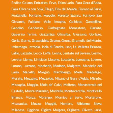
Endine Gaiano, Entratico, Erve, Esino Lario, Fara Gera d'Adda,
Fara Olivana con Sola, Filago, Fino del Monte, Fiorano al Serio,
Fontanella, Fonteno, Foppolo, Foresto Sparso, Fornovo San
Giovanni, Fuipiano Valle Imagna, Galbiate, Gandellino,
Gandino, Gandosso, Garbagnate Monastero, Garlate,
Gaverina Terme, Gazzaniga, Ghisalba, Giussano, Gorlago,
Gorle, Gorno, Grassobbio, Gromo, Grone, Grumello del Monte,
Imbersago, Introbio, Isola di Fondra, Isso, La Valletta Brianza,
Lallio, Lazzate, Lecco, Leffe, Lenna, Lentate sul Seveso, Lesmo,
Levate, Lierna, Limbiate, Lissone, Locatello, Lomagna, Lovere,
Lurano, Luzzana, Macherio, Madone, Malgrate, Mandello del
Lario, Mapello, Margno, Martinengo, Meda, Medolago,
Merate, Mezzago, Mezzoldo, Misano di Gera d'Adda, Misinto,
Missaglia, Moggio, Moio de' Calvi, Molteno, Monasterolo del
Castello, Monte Marenzo, Montello, Montevecchia, Monticello
Brianza, Monza, Morengo, Mornico al Serio, Morterone,
Mozzanica, Mozzo, Muggiò, Nembro, Nibionno, Nova
Milanese, Oggiono, Olgiate Molgora, Olginate, Oliveto Lario,