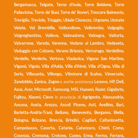
Bergamasca, Telgate, Terno d'Isola, Torre Boldone, Torre
Pallavicina, Torre de' Busi, Torre de' Roveri, Trescore Balneario,
Treviglio, Treviolo, Triuggio, Ubiale Clanezzo, Urgnano, Usmate
Velate, Val Brembilla, Valbondione, Valbrembo, Valgoglio,
Valgreghentino, Valleve, Valmadrera, Valnegra, Valtorta,
Valvarrone, Varedo, Varenna, Vedano al Lambro, Vedeseta,
Veduggio con Colzano, Verano Brianza, Vercurago, Verdellino,
Verdello, Verderio, Vertova, Viadanica, Vigano San Martino,
Viganò, Vigolo, Villa d'Adda, Villa d'Almè, Villa d'Ogna, Villa di
Serio, Villasanta, Villongo, Vilminore di Scalve, Vimercate,
Zandobbio, Zanica, Zogno
e anche assistenza
Lenovo, HP, Dell,
Asus, Acer, Microsoft, Samsung, MSI, Huawei, Razer, Gigabyte,
Fujitsu, Xiaomi, Clevo
in provincia di
Agrigento, Alessandria,
Ancona, Aosta, Arezzo, Ascoli Piceno, Asti, Avellino, Bari,
Barletta-Andria-Trani, Belluno, Benevento, Bergamo, Biella,
Bologna, Bolzano, Brescia, Brindisi, Cagliari, Caltanissetta,
Campobasso, Caserta, Catania, Catanzaro, Chieti, Como,
Cosenza, Cremona, Crotone, Cuneo, Enna, Fermo, Ferrara,