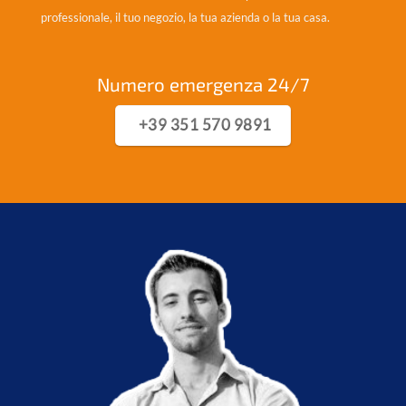
professionale, il tuo negozio, la tua azienda o la tua casa.
Numero emergenza 24/7
+39 351 570 9891