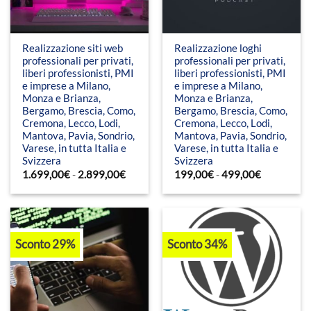
Realizzazione siti web
Realizzazione loghi
professionali per privati,
professionali per privati,
liberi professionisti, PMI
liberi professionisti, PMI
e imprese a Milano,
e imprese a Milano,
Monza e Brianza,
Monza e Brianza,
Bergamo, Brescia, Como,
Bergamo, Brescia, Como,
Cremona, Lecco, Lodi,
Cremona, Lecco, Lodi,
Mantova, Pavia, Sondrio,
Mantova, Pavia, Sondrio,
Varese, in tutta Italia e
Varese, in tutta Italia e
Svizzera
Svizzera
Fascia
Fascia
1.699,00
€
-
2.899,00
€
199,00
€
-
499,00
€
di
di
prezzo:
prezzo:
da
da
1.699,00€
199,00€
a
a
2.899,00€
499,00€
Sconto 29%
Sconto 34%