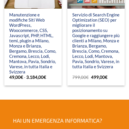
Manutenzione e
Servizio di Search Engine
modifiche Siti Web
Optimization (SEO) per
WordPress,
migliorare il
Woocommerce, CSS,
posizionamento su
Javascript, PHP, HTML,
Google e raggiungere più
temi, plugin a Milano,
clienti a Milano, Monza e
Monza e Brianza,
Brianza, Bergamo,
Bergamo, Brescia, Como,
Brescia, Como, Cremona,
Cremona, Lecco, Lodi,
Lecco, Lodi, Mantova,
Mantova, Pavia, Sondrio,
Pavia, Sondrio, Varese, in
Varese, in tutta Italia e
tutta Italia e Svizzera
Svizzera
Fascia
Il
Il
49,00
€
-
3.184,00
€
799,00
€
499,00
€
di
prezzo
prezzo
prezzo:
originale
attuale
da
era:
è:
49,00€
799,00€.
499,00€.
a
3.184,00€
HAI UN EMERGENZA INFORMATICA?