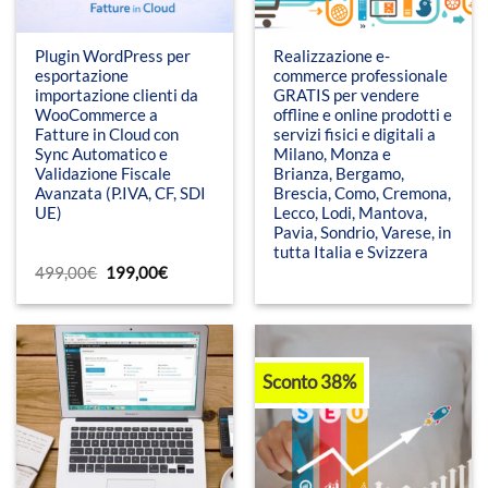
Plugin WordPress per
Realizzazione e-
esportazione
commerce professionale
importazione clienti da
GRATIS per vendere
WooCommerce a
offline e online prodotti e
Fatture in Cloud con
servizi fisici e digitali a
Sync Automatico e
Milano, Monza e
Validazione Fiscale
Brianza, Bergamo,
Avanzata (P.IVA, CF, SDI
Brescia, Como, Cremona,
UE)
Lecco, Lodi, Mantova,
Pavia, Sondrio, Varese, in
tutta Italia e Svizzera
Il
Il
499,00
€
199,00
€
prezzo
prezzo
originale
attuale
era:
è:
499,00€.
199,00€.
Sconto 38%