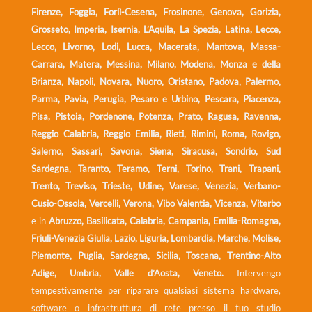
Firenze, Foggia, Forlì-Cesena, Frosinone, Genova, Gorizia,
Grosseto, Imperia, Isernia, L’Aquila, La Spezia, Latina, Lecce,
Lecco, Livorno, Lodi, Lucca, Macerata, Mantova, Massa-
Carrara, Matera, Messina, Milano, Modena, Monza e della
Brianza, Napoli, Novara, Nuoro, Oristano, Padova, Palermo,
Parma, Pavia, Perugia, Pesaro e Urbino, Pescara, Piacenza,
Pisa, Pistoia, Pordenone, Potenza, Prato, Ragusa, Ravenna,
Reggio Calabria, Reggio Emilia, Rieti, Rimini, Roma, Rovigo,
Salerno, Sassari, Savona, Siena, Siracusa, Sondrio, Sud
Sardegna, Taranto, Teramo, Terni, Torino, Trani, Trapani,
Trento, Treviso, Trieste, Udine, Varese, Venezia, Verbano-
Cusio-Ossola, Vercelli, Verona, Vibo Valentia, Vicenza, Viterbo
e in
Abruzzo, Basilicata, Calabria, Campania, Emilia-Romagna,
Friuli-Venezia Giulia, Lazio, Liguria, Lombardia, Marche, Molise,
Piemonte, Puglia, Sardegna, Sicilia, Toscana, Trentino-Alto
Adige, Umbria, Valle d’Aosta, Veneto.
Intervengo
tempestivamente per riparare qualsiasi sistema hardware,
software o infrastruttura di rete presso il tuo studio