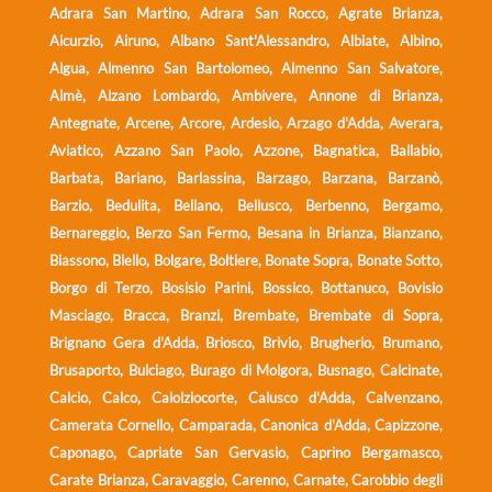
Adrara San Martino, Adrara San Rocco, Agrate Brianza,
Aicurzio, Airuno, Albano Sant'Alessandro, Albiate, Albino,
Algua, Almenno San Bartolomeo, Almenno San Salvatore,
Almè, Alzano Lombardo, Ambivere, Annone di Brianza,
Antegnate, Arcene, Arcore, Ardesio, Arzago d'Adda, Averara,
Aviatico, Azzano San Paolo, Azzone, Bagnatica, Ballabio,
Barbata, Bariano, Barlassina, Barzago, Barzana, Barzanò,
Barzio, Bedulita, Bellano, Bellusco, Berbenno, Bergamo,
Bernareggio, Berzo San Fermo, Besana in Brianza, Bianzano,
Biassono, Blello, Bolgare, Boltiere, Bonate Sopra, Bonate Sotto,
Borgo di Terzo, Bosisio Parini, Bossico, Bottanuco, Bovisio
Masciago, Bracca, Branzi, Brembate, Brembate di Sopra,
Brignano Gera d'Adda, Briosco, Brivio, Brugherio, Brumano,
Brusaporto, Bulciago, Burago di Molgora, Busnago, Calcinate,
Calcio, Calco, Calolziocorte, Calusco d'Adda, Calvenzano,
Camerata Cornello, Camparada, Canonica d'Adda, Capizzone,
Caponago, Capriate San Gervasio, Caprino Bergamasco,
Carate Brianza, Caravaggio, Carenno, Carnate, Carobbio degli