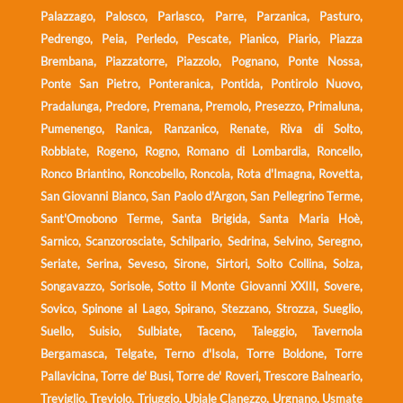
Palazzago, Palosco, Parlasco, Parre, Parzanica, Pasturo,
Pedrengo, Peia, Perledo, Pescate, Pianico, Piario, Piazza
Brembana, Piazzatorre, Piazzolo, Pognano, Ponte Nossa,
Ponte San Pietro, Ponteranica, Pontida, Pontirolo Nuovo,
Pradalunga, Predore, Premana, Premolo, Presezzo, Primaluna,
Pumenengo, Ranica, Ranzanico, Renate, Riva di Solto,
Robbiate, Rogeno, Rogno, Romano di Lombardia, Roncello,
Ronco Briantino, Roncobello, Roncola, Rota d'Imagna, Rovetta,
San Giovanni Bianco, San Paolo d'Argon, San Pellegrino Terme,
Sant'Omobono Terme, Santa Brigida, Santa Maria Hoè,
Sarnico, Scanzorosciate, Schilpario, Sedrina, Selvino, Seregno,
Seriate, Serina, Seveso, Sirone, Sirtori, Solto Collina, Solza,
Songavazzo, Sorisole, Sotto il Monte Giovanni XXIII, Sovere,
Sovico, Spinone al Lago, Spirano, Stezzano, Strozza, Sueglio,
Suello, Suisio, Sulbiate, Taceno, Taleggio, Tavernola
Bergamasca, Telgate, Terno d'Isola, Torre Boldone, Torre
Pallavicina, Torre de' Busi, Torre de' Roveri, Trescore Balneario,
Treviglio, Treviolo, Triuggio, Ubiale Clanezzo, Urgnano, Usmate