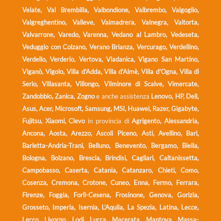
Velate, Val Brembilla, Valbondione, Valbrembo, Valgoglio,
Valgreghentino, Valleve, Valmadrera, Valnegra, Valtorta,
Valvarrone, Varedo, Varenna, Vedano al Lambro, Vedeseta,
Veduggio con Colzano, Verano Brianza, Vercurago, Verdellino,
Verdello, Verderio, Vertova, Viadanica, Vigano San Martino,
Viganò, Vigolo, Villa d'Adda, Villa d'Almè, Villa d'Ogna, Villa di
Serio, Villasanta, Villongo, Vilminore di Scalve, Vimercate,
Zandobbio, Zanica, Zogno
e anche assistenza
Lenovo, HP, Dell,
Asus, Acer, Microsoft, Samsung, MSI, Huawei, Razer, Gigabyte,
Fujitsu, Xiaomi, Clevo
in provincia di
Agrigento, Alessandria,
Ancona, Aosta, Arezzo, Ascoli Piceno, Asti, Avellino, Bari,
Barletta-Andria-Trani, Belluno, Benevento, Bergamo, Biella,
Bologna, Bolzano, Brescia, Brindisi, Cagliari, Caltanissetta,
Campobasso, Caserta, Catania, Catanzaro, Chieti, Como,
Cosenza, Cremona, Crotone, Cuneo, Enna, Fermo, Ferrara,
Firenze, Foggia, Forlì-Cesena, Frosinone, Genova, Gorizia,
Grosseto, Imperia, Isernia, L’Aquila, La Spezia, Latina, Lecce,
Lecco, Livorno, Lodi, Lucca, Macerata, Mantova, Massa-