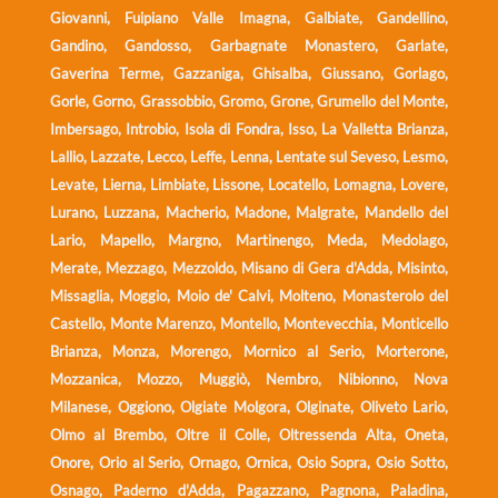
Giovanni, Fuipiano Valle Imagna, Galbiate, Gandellino,
Gandino, Gandosso, Garbagnate Monastero, Garlate,
Gaverina Terme, Gazzaniga, Ghisalba, Giussano, Gorlago,
Gorle, Gorno, Grassobbio, Gromo, Grone, Grumello del Monte,
Imbersago, Introbio, Isola di Fondra, Isso, La Valletta Brianza,
Lallio, Lazzate, Lecco, Leffe, Lenna, Lentate sul Seveso, Lesmo,
Levate, Lierna, Limbiate, Lissone, Locatello, Lomagna, Lovere,
Lurano, Luzzana, Macherio, Madone, Malgrate, Mandello del
Lario, Mapello, Margno, Martinengo, Meda, Medolago,
Merate, Mezzago, Mezzoldo, Misano di Gera d'Adda, Misinto,
Missaglia, Moggio, Moio de' Calvi, Molteno, Monasterolo del
Castello, Monte Marenzo, Montello, Montevecchia, Monticello
Brianza, Monza, Morengo, Mornico al Serio, Morterone,
Mozzanica, Mozzo, Muggiò, Nembro, Nibionno, Nova
Milanese, Oggiono, Olgiate Molgora, Olginate, Oliveto Lario,
Olmo al Brembo, Oltre il Colle, Oltressenda Alta, Oneta,
Onore, Orio al Serio, Ornago, Ornica, Osio Sopra, Osio Sotto,
Osnago, Paderno d'Adda, Pagazzano, Pagnona, Paladina,