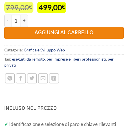
Il
Il
799,00
499,00
€
€
prezzo
prezzo
Servizio di Search Engine Optimization (SEO) per migliorare il pos
originale
attuale
era:
è:
AGGIUNGI AL CARRELLO
799,00€.
499,00€.
Categoria:
Grafica e Sviluppo Web
Tag:
eseguiti da remoto
,
per imprese e liberi professionisti
,
per
privati
INCLUSO NEL PREZZO
✓
Identificazione e selezione di parole chiave rilevanti