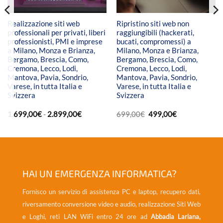
Realizzazione siti web
Ripristino siti web non
professionali per privati, liberi
raggiungibili (hackerati,
professionisti, PMI e imprese
bucati, compromessi) a
a Milano, Monza e Brianza,
Milano, Monza e Brianza,
Bergamo, Brescia, Como,
Bergamo, Brescia, Como,
Cremona, Lecco, Lodi,
Cremona, Lecco, Lodi,
Mantova, Pavia, Sondrio,
Mantova, Pavia, Sondrio,
Varese, in tutta Italia e
Varese, in tutta Italia e
Svizzera
Svizzera
Fascia
Il
Il
1.699,00
€
-
2.899,00
€
699,00
€
499,00
€
di
prezzo
prezzo
prezzo:
originale
attuale
da
era:
è:
1.699,00€
699,00€.
499,00€.
a
2.899,00€
HAI UN EMERGENZA INFORMATICA?
Fornisco un servizio di assistenza PC e laptop, recupero dati,
riversamento conversione video e audio, realizzazione Siti Web
e Loghi, reti LAN WiFi entro 24 ore ad
Abbadia Lariana,