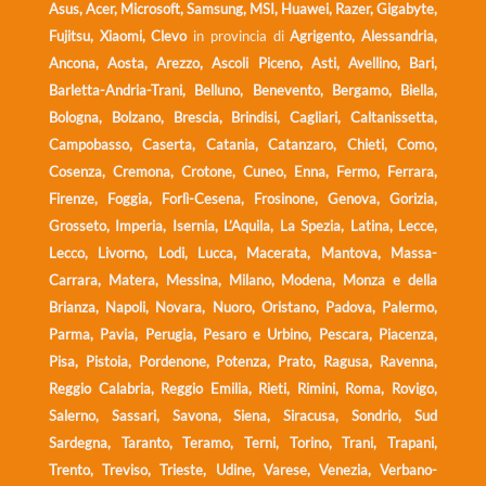
Asus, Acer, Microsoft, Samsung, MSI, Huawei, Razer, Gigabyte,
Fujitsu, Xiaomi, Clevo
in provincia di
Agrigento, Alessandria,
Ancona, Aosta, Arezzo, Ascoli Piceno, Asti, Avellino, Bari,
Barletta-Andria-Trani, Belluno, Benevento, Bergamo, Biella,
Bologna, Bolzano, Brescia, Brindisi, Cagliari, Caltanissetta,
Campobasso, Caserta, Catania, Catanzaro, Chieti, Como,
Cosenza, Cremona, Crotone, Cuneo, Enna, Fermo, Ferrara,
Firenze, Foggia, Forlì-Cesena, Frosinone, Genova, Gorizia,
Grosseto, Imperia, Isernia, L’Aquila, La Spezia, Latina, Lecce,
Lecco, Livorno, Lodi, Lucca, Macerata, Mantova, Massa-
Carrara, Matera, Messina, Milano, Modena, Monza e della
Brianza, Napoli, Novara, Nuoro, Oristano, Padova, Palermo,
Parma, Pavia, Perugia, Pesaro e Urbino, Pescara, Piacenza,
Pisa, Pistoia, Pordenone, Potenza, Prato, Ragusa, Ravenna,
Reggio Calabria, Reggio Emilia, Rieti, Rimini, Roma, Rovigo,
Salerno, Sassari, Savona, Siena, Siracusa, Sondrio, Sud
Sardegna, Taranto, Teramo, Terni, Torino, Trani, Trapani,
Trento, Treviso, Trieste, Udine, Varese, Venezia, Verbano-