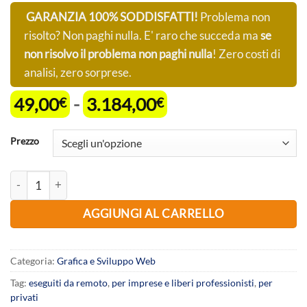
GARANZIA 100% SODDISFATTI!
Problema non
risolto? Non paghi nulla. E' raro che succeda ma
se
non risolvo il problema non paghi nulla
! Zero costi di
analisi, zero sorprese.
Fascia
49,00
-
3.184,00
€
€
di
prezzo:
Prezzo
da
49,00€
Manutenzione e modifiche Siti Web Wordpress, Woocommerce, CSS, J
a
3.184,00€
AGGIUNGI AL CARRELLO
Categoria:
Grafica e Sviluppo Web
Tag:
eseguiti da remoto
,
per imprese e liberi professionisti
,
per
privati