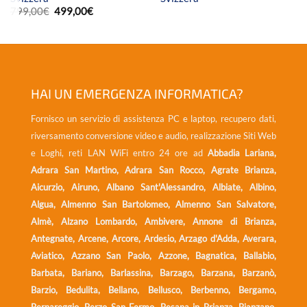
Il
Il
799,00
€
499,00
€
prezzo
prezzo
originale
attuale
era:
è:
0€
799,00€.
499,00€.
0€
HAI UN EMERGENZA INFORMATICA?
Fornisco un servizio di assistenza PC e laptop, recupero dati,
riversamento conversione video e audio, realizzazione Siti Web
e Loghi, reti LAN WiFi entro 24 ore ad
Abbadia Lariana,
Adrara San Martino, Adrara San Rocco, Agrate Brianza,
Aicurzio, Airuno, Albano Sant'Alessandro, Albiate, Albino,
Algua, Almenno San Bartolomeo, Almenno San Salvatore,
Almè, Alzano Lombardo, Ambivere, Annone di Brianza,
Antegnate, Arcene, Arcore, Ardesio, Arzago d'Adda, Averara,
Aviatico, Azzano San Paolo, Azzone, Bagnatica, Ballabio,
Barbata, Bariano, Barlassina, Barzago, Barzana, Barzanò,
Barzio, Bedulita, Bellano, Bellusco, Berbenno, Bergamo,
Bernareggio, Berzo San Fermo, Besana in Brianza, Bianzano,