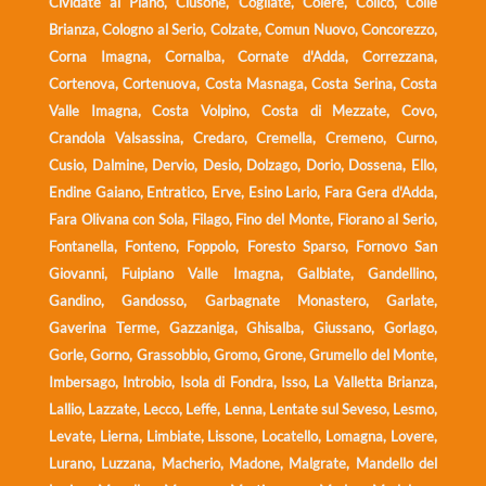
Cividate al Piano, Clusone, Cogliate, Colere, Colico, Colle
Brianza, Cologno al Serio, Colzate, Comun Nuovo, Concorezzo,
Corna Imagna, Cornalba, Cornate d'Adda, Correzzana,
Cortenova, Cortenuova, Costa Masnaga, Costa Serina, Costa
Valle Imagna, Costa Volpino, Costa di Mezzate, Covo,
Crandola Valsassina, Credaro, Cremella, Cremeno, Curno,
Cusio, Dalmine, Dervio, Desio, Dolzago, Dorio, Dossena, Ello,
Endine Gaiano, Entratico, Erve, Esino Lario, Fara Gera d'Adda,
Fara Olivana con Sola, Filago, Fino del Monte, Fiorano al Serio,
Fontanella, Fonteno, Foppolo, Foresto Sparso, Fornovo San
Giovanni, Fuipiano Valle Imagna, Galbiate, Gandellino,
Gandino, Gandosso, Garbagnate Monastero, Garlate,
Gaverina Terme, Gazzaniga, Ghisalba, Giussano, Gorlago,
Gorle, Gorno, Grassobbio, Gromo, Grone, Grumello del Monte,
Imbersago, Introbio, Isola di Fondra, Isso, La Valletta Brianza,
Lallio, Lazzate, Lecco, Leffe, Lenna, Lentate sul Seveso, Lesmo,
Levate, Lierna, Limbiate, Lissone, Locatello, Lomagna, Lovere,
Lurano, Luzzana, Macherio, Madone, Malgrate, Mandello del