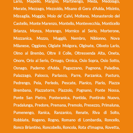
Lario, Mapello, Margno, Martinengo, Meda, Medolago,
Merate, Mezzago, Mezzoldo, Misano di Gera d'Adda, Misinto,
Missaglia, Moggio, Moio de' Calvi, Molteno, Monasterolo del
Castello, Monte Marenzo, Montello, Montevecchia, Monticello
Brianza, Monza, Morengo, Mornico al Serio, Morterone,
Mozzanica, Mozzo, Muggiò, Nembro, Nibionno, Nova
Milanese, Oggiono, Olgiate Molgora, Olginate, Oliveto Lario,
Olmo al Brembo, Oltre il Colle, Oltressenda Alta, Oneta,
Onore, Orio al Serio, Ornago, Ornica, Osio Sopra, Osio Sotto,
Osnago, Paderno d'Adda, Pagazzano, Pagnona, Paladina,
Palazzago, Palosco, Parlasco, Parre, Parzanica, Pasturo,
Pedrengo, Peia, Perledo, Pescate, Pianico, Piario, Piazza
Brembana, Piazzatorre, Piazzolo, Pognano, Ponte Nossa,
Ponte San Pietro, Ponteranica, Pontida, Pontirolo Nuovo,
Pradalunga, Predore, Premana, Premolo, Presezzo, Primaluna,
Pumenengo, Ranica, Ranzanico, Renate, Riva di Solto,
Robbiate, Rogeno, Rogno, Romano di Lombardia, Roncello,
Ronco Briantino, Roncobello, Roncola, Rota d'Imagna, Rovetta,