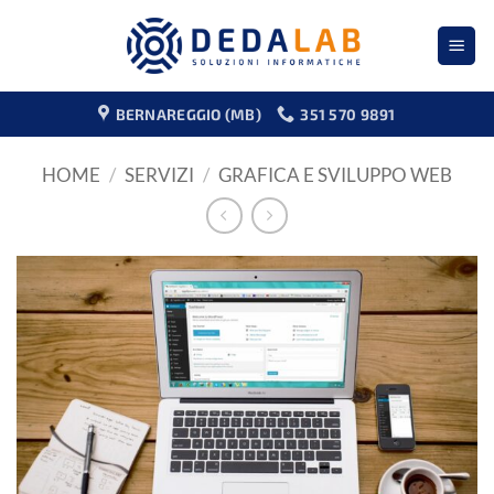
Salta
ai
contenuti
BERNAREGGIO (MB)
351 570 9891
HOME
/
SERVIZI
/
GRAFICA E SVILUPPO WEB