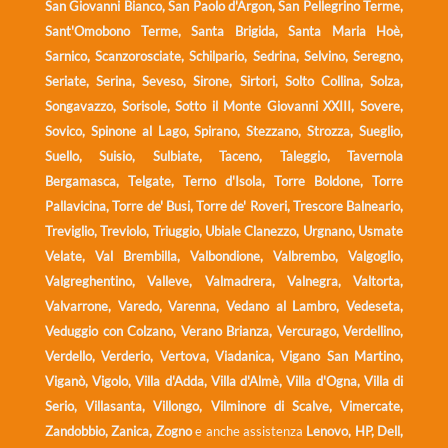
San Giovanni Bianco, San Paolo d'Argon, San Pellegrino Terme,
Sant'Omobono Terme, Santa Brigida, Santa Maria Hoè,
Sarnico, Scanzorosciate, Schilpario, Sedrina, Selvino, Seregno,
Seriate, Serina, Seveso, Sirone, Sirtori, Solto Collina, Solza,
Songavazzo, Sorisole, Sotto il Monte Giovanni XXIII, Sovere,
Sovico, Spinone al Lago, Spirano, Stezzano, Strozza, Sueglio,
Suello, Suisio, Sulbiate, Taceno, Taleggio, Tavernola
Bergamasca, Telgate, Terno d'Isola, Torre Boldone, Torre
Pallavicina, Torre de' Busi, Torre de' Roveri, Trescore Balneario,
Treviglio, Treviolo, Triuggio, Ubiale Clanezzo, Urgnano, Usmate
Velate, Val Brembilla, Valbondione, Valbrembo, Valgoglio,
Valgreghentino, Valleve, Valmadrera, Valnegra, Valtorta,
Valvarrone, Varedo, Varenna, Vedano al Lambro, Vedeseta,
Veduggio con Colzano, Verano Brianza, Vercurago, Verdellino,
Verdello, Verderio, Vertova, Viadanica, Vigano San Martino,
Viganò, Vigolo, Villa d'Adda, Villa d'Almè, Villa d'Ogna, Villa di
Serio, Villasanta, Villongo, Vilminore di Scalve, Vimercate,
Zandobbio, Zanica, Zogno
e anche assistenza
Lenovo, HP, Dell,