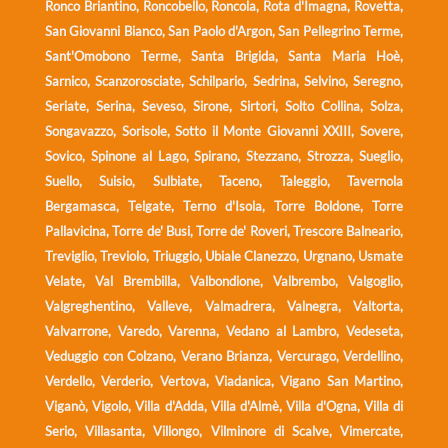
Ronco Briantino, Roncobello, Roncola, Rota d'Imagna, Rovetta,
San Giovanni Bianco, San Paolo d'Argon, San Pellegrino Terme,
Sant'Omobono Terme, Santa Brigida, Santa Maria Hoè,
Sarnico, Scanzorosciate, Schilpario, Sedrina, Selvino, Seregno,
Seriate, Serina, Seveso, Sirone, Sirtori, Solto Collina, Solza,
Songavazzo, Sorisole, Sotto il Monte Giovanni XXIII, Sovere,
Sovico, Spinone al Lago, Spirano, Stezzano, Strozza, Sueglio,
Suello, Suisio, Sulbiate, Taceno, Taleggio, Tavernola
Bergamasca, Telgate, Terno d'Isola, Torre Boldone, Torre
Pallavicina, Torre de' Busi, Torre de' Roveri, Trescore Balneario,
Treviglio, Treviolo, Triuggio, Ubiale Clanezzo, Urgnano, Usmate
Velate, Val Brembilla, Valbondione, Valbrembo, Valgoglio,
Valgreghentino, Valleve, Valmadrera, Valnegra, Valtorta,
Valvarrone, Varedo, Varenna, Vedano al Lambro, Vedeseta,
Veduggio con Colzano, Verano Brianza, Vercurago, Verdellino,
Verdello, Verderio, Vertova, Viadanica, Vigano San Martino,
Viganò, Vigolo, Villa d'Adda, Villa d'Almè, Villa d'Ogna, Villa di
Serio, Villasanta, Villongo, Vilminore di Scalve, Vimercate,