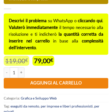
Descrivi il problema
su WhatsApp o
cliccando qui
.
Valuterò immediatamente
il tempo necessario alla
risoluzione e ti indicherò
la quantità corretta da
inserire nel carrello
in base alla
complessità
dell’intervento
.
Il
Il
119,00
79,00
€
€
prezzo
prezzo
Risoluzione problemi SOS Wordpress, Woocommerce, CSS, Javascript
originale
attuale
era:
è:
AGGIUNGI AL CARRELLO
119,00€.
79,00€.
Categoria:
Grafica e Sviluppo Web
Tag:
eseguiti da remoto
,
per imprese e liberi professionisti
,
per
privati