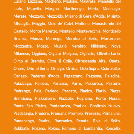
Lurano, Luzzana, Macherio, Madone, Malgrate, Mandello del
Lario, Mapello, Margno, Martinengo, Meda, Medolago,
Merate, Mezzago, Mezzoldo, Misano di Gera d'Adda, Misinto,
Missaglia, Moggio, Moio de' Calvi, Molteno, Monasterolo del
Castello, Monte Marenzo, Montello, Montevecchia, Monticello
Brianza, Monza, Morengo, Mornico al Serio, Morterone,
Mozzanica, Mozzo, Muggiò, Nembro, Nibionno, Nova
Milanese, Oggiono, Olgiate Molgora, Olginate, Oliveto Lario,
Olmo al Brembo, Oltre il Colle, Oltressenda Alta, Oneta,
Onore, Orio al Serio, Ornago, Ornica, Osio Sopra, Osio Sotto,
Osnago, Paderno d'Adda, Pagazzano, Pagnona, Paladina,
Palazzago, Palosco, Parlasco, Parre, Parzanica, Pasturo,
Pedrengo, Peia, Perledo, Pescate, Pianico, Piario, Piazza
Brembana, Piazzatorre, Piazzolo, Pognano, Ponte Nossa,
Ponte San Pietro, Ponteranica, Pontida, Pontirolo Nuovo,
Pradalunga, Predore, Premana, Premolo, Presezzo, Primaluna,
Pumenengo, Ranica, Ranzanico, Renate, Riva di Solto,
Robbiate, Rogeno, Rogno, Romano di Lombardia, Roncello,