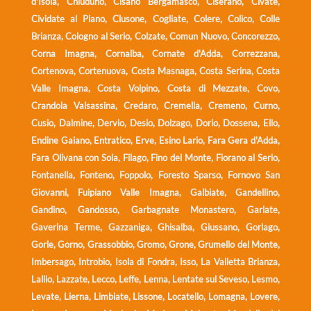
d'Isola, Chiuduno, Cisano Bergamasco, Ciserano, Civate,
Cividate al Piano, Clusone, Cogliate, Colere, Colico, Colle
Brianza, Cologno al Serio, Colzate, Comun Nuovo, Concorezzo,
Corna Imagna, Cornalba, Cornate d'Adda, Correzzana,
Cortenova, Cortenuova, Costa Masnaga, Costa Serina, Costa
Valle Imagna, Costa Volpino, Costa di Mezzate, Covo,
Crandola Valsassina, Credaro, Cremella, Cremeno, Curno,
Cusio, Dalmine, Dervio, Desio, Dolzago, Dorio, Dossena, Ello,
Endine Gaiano, Entratico, Erve, Esino Lario, Fara Gera d'Adda,
Fara Olivana con Sola, Filago, Fino del Monte, Fiorano al Serio,
Fontanella, Fonteno, Foppolo, Foresto Sparso, Fornovo San
Giovanni, Fuipiano Valle Imagna, Galbiate, Gandellino,
Gandino, Gandosso, Garbagnate Monastero, Garlate,
Gaverina Terme, Gazzaniga, Ghisalba, Giussano, Gorlago,
Gorle, Gorno, Grassobbio, Gromo, Grone, Grumello del Monte,
Imbersago, Introbio, Isola di Fondra, Isso, La Valletta Brianza,
Lallio, Lazzate, Lecco, Leffe, Lenna, Lentate sul Seveso, Lesmo,
Levate, Lierna, Limbiate, Lissone, Locatello, Lomagna, Lovere,