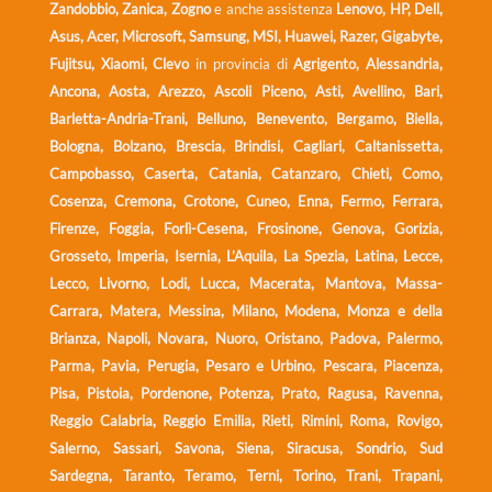
Zandobbio, Zanica, Zogno
e anche assistenza
Lenovo, HP, Dell,
Asus, Acer, Microsoft, Samsung, MSI, Huawei, Razer, Gigabyte,
Fujitsu, Xiaomi, Clevo
in provincia di
Agrigento, Alessandria,
Ancona, Aosta, Arezzo, Ascoli Piceno, Asti, Avellino, Bari,
Barletta-Andria-Trani, Belluno, Benevento, Bergamo, Biella,
Bologna, Bolzano, Brescia, Brindisi, Cagliari, Caltanissetta,
Campobasso, Caserta, Catania, Catanzaro, Chieti, Como,
Cosenza, Cremona, Crotone, Cuneo, Enna, Fermo, Ferrara,
Firenze, Foggia, Forlì-Cesena, Frosinone, Genova, Gorizia,
Grosseto, Imperia, Isernia, L’Aquila, La Spezia, Latina, Lecce,
Lecco, Livorno, Lodi, Lucca, Macerata, Mantova, Massa-
Carrara, Matera, Messina, Milano, Modena, Monza e della
Brianza, Napoli, Novara, Nuoro, Oristano, Padova, Palermo,
Parma, Pavia, Perugia, Pesaro e Urbino, Pescara, Piacenza,
Pisa, Pistoia, Pordenone, Potenza, Prato, Ragusa, Ravenna,
Reggio Calabria, Reggio Emilia, Rieti, Rimini, Roma, Rovigo,
Salerno, Sassari, Savona, Siena, Siracusa, Sondrio, Sud
Sardegna, Taranto, Teramo, Terni, Torino, Trani, Trapani,