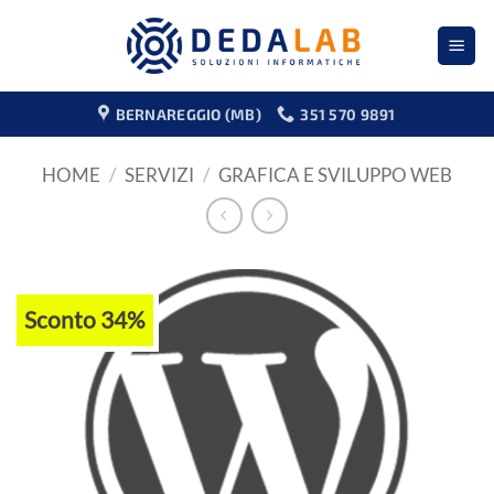
Salta
ai
contenuti
BERNAREGGIO (MB)
351 570 9891
HOME
/
SERVIZI
/
GRAFICA E SVILUPPO WEB
Sconto 34%