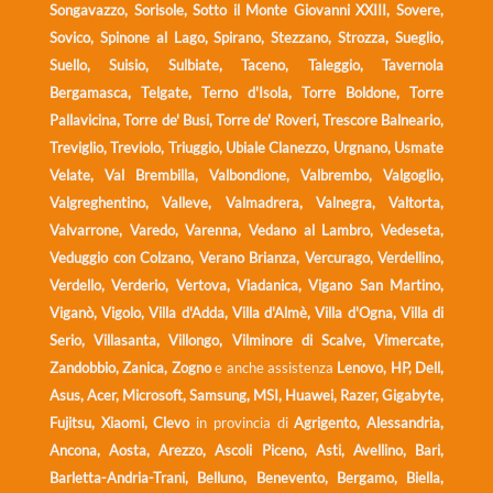
Songavazzo, Sorisole, Sotto il Monte Giovanni XXIII, Sovere,
Sovico, Spinone al Lago, Spirano, Stezzano, Strozza, Sueglio,
Suello, Suisio, Sulbiate, Taceno, Taleggio, Tavernola
Bergamasca, Telgate, Terno d'Isola, Torre Boldone, Torre
Pallavicina, Torre de' Busi, Torre de' Roveri, Trescore Balneario,
Treviglio, Treviolo, Triuggio, Ubiale Clanezzo, Urgnano, Usmate
Velate, Val Brembilla, Valbondione, Valbrembo, Valgoglio,
Valgreghentino, Valleve, Valmadrera, Valnegra, Valtorta,
Valvarrone, Varedo, Varenna, Vedano al Lambro, Vedeseta,
Veduggio con Colzano, Verano Brianza, Vercurago, Verdellino,
Verdello, Verderio, Vertova, Viadanica, Vigano San Martino,
Viganò, Vigolo, Villa d'Adda, Villa d'Almè, Villa d'Ogna, Villa di
Serio, Villasanta, Villongo, Vilminore di Scalve, Vimercate,
Zandobbio, Zanica, Zogno
e anche assistenza
Lenovo, HP, Dell,
Asus, Acer, Microsoft, Samsung, MSI, Huawei, Razer, Gigabyte,
Fujitsu, Xiaomi, Clevo
in provincia di
Agrigento, Alessandria,
Ancona, Aosta, Arezzo, Ascoli Piceno, Asti, Avellino, Bari,
Barletta-Andria-Trani, Belluno, Benevento, Bergamo, Biella,