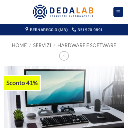
Salta
ai
contenuti
BERNAREGGIO (MB)
351 570 9891
HOME
/
SERVIZI
/
HARDWARE E SOFTWARE
Sconto 41%