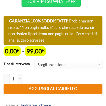
SCRIVIMI SU WHATSAPP
GARANZIA 100% SODDISFATTI!
Problema non
risolto? Non paghi nulla. E' raro che succeda ma
se
non risolvo il problema non paghi nulla
! Zero costi di
analisi, zero sorprese.
Fascia
0,00
-
99,00
€
€
di
prezzo:
Tipo di intervento
da
0,00€
Formattazione, ripristino, pulizia, fix avvio, fix BIOS, files sist
a
99,00€
AGGIUNGI AL CARRELLO
Categoria:
Hardware e Software