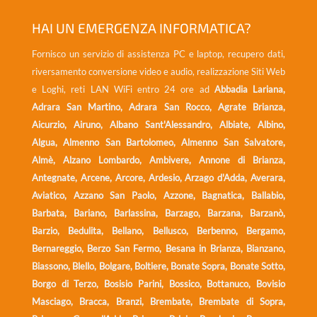
289,00€
259,00€
HAI UN EMERGENZA INFORMATICA?
Fornisco un servizio di assistenza PC e laptop, recupero dati,
riversamento conversione video e audio, realizzazione Siti Web
e Loghi, reti LAN WiFi entro 24 ore ad
Abbadia Lariana,
Adrara San Martino, Adrara San Rocco, Agrate Brianza,
Aicurzio, Airuno, Albano Sant'Alessandro, Albiate, Albino,
Algua, Almenno San Bartolomeo, Almenno San Salvatore,
Almè, Alzano Lombardo, Ambivere, Annone di Brianza,
Antegnate, Arcene, Arcore, Ardesio, Arzago d'Adda, Averara,
Aviatico, Azzano San Paolo, Azzone, Bagnatica, Ballabio,
Barbata, Bariano, Barlassina, Barzago, Barzana, Barzanò,
Barzio, Bedulita, Bellano, Bellusco, Berbenno, Bergamo,
Bernareggio, Berzo San Fermo, Besana in Brianza, Bianzano,
Biassono, Blello, Bolgare, Boltiere, Bonate Sopra, Bonate Sotto,
Borgo di Terzo, Bosisio Parini, Bossico, Bottanuco, Bovisio
Masciago, Bracca, Branzi, Brembate, Brembate di Sopra,