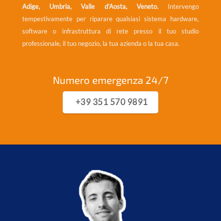
Adige, Umbria, Valle d’Aosta, Veneto.
Intervengo
tempestivamente per riparare qualsiasi sistema hardware,
software o infrastruttura di rete presso il tuo studio
professionale, il tuo negozio, la tua azienda o la tua casa.
Numero emergenza 24/7
+39 351 570 9891