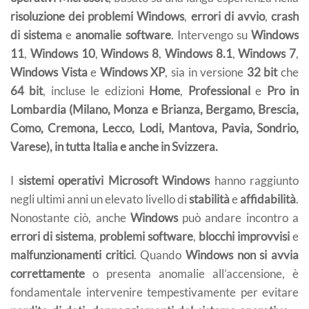
risoluzione dei problemi Windows
,
errori di avvio
,
crash
di sistema
e
anomalie software
. Intervengo su
Windows
11
,
Windows 10
,
Windows 8
,
Windows 8.1
,
Windows 7
,
Windows Vista
e
Windows XP
, sia in versione
32 bit
che
64 bit
, incluse le edizioni
Home
,
Professional
e
Pro in
Lombardia (Milano, Monza e Brianza, Bergamo, Brescia,
Como, Cremona, Lecco, Lodi, Mantova, Pavia, Sondrio,
Varese), in tutta Italia e anche in Svizzera.
I
sistemi operativi Microsoft Windows
hanno raggiunto
negli ultimi anni un elevato livello di
stabilità
e
affidabilità
.
Nonostante ciò, anche
Windows
può andare incontro a
errori di sistema
,
problemi software
,
blocchi improvvisi
e
malfunzionamenti critici
. Quando
Windows non si avvia
correttamente
o presenta anomalie all’accensione, è
fondamentale intervenire tempestivamente per evitare