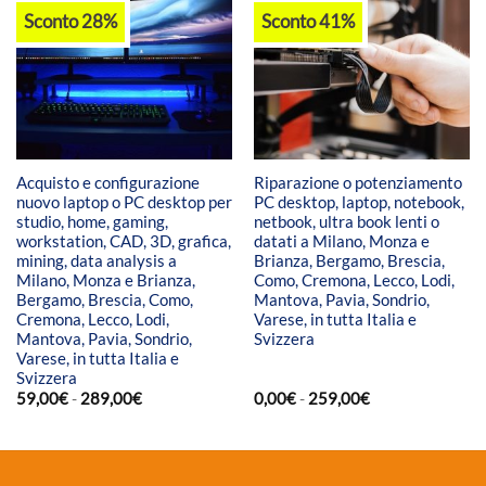
Sconto 28%
Sconto 41%
Acquisto e configurazione
Riparazione o potenziamento
nuovo laptop o PC desktop per
PC desktop, laptop, notebook,
studio, home, gaming,
netbook, ultra book lenti o
workstation, CAD, 3D, grafica,
datati a Milano, Monza e
mining, data analysis a
Brianza, Bergamo, Brescia,
Milano, Monza e Brianza,
Como, Cremona, Lecco, Lodi,
Bergamo, Brescia, Como,
Mantova, Pavia, Sondrio,
Cremona, Lecco, Lodi,
Varese, in tutta Italia e
Mantova, Pavia, Sondrio,
Svizzera
Varese, in tutta Italia e
Svizzera
Fascia
Fascia
59,00
€
-
289,00
€
0,00
€
-
259,00
€
di
di
prezzo:
prezzo:
da
da
59,00€
0,00€
a
a