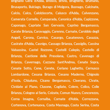
Brignano Gera d'Adda, Briosco, Brivio, Brugherio, Brumano,
Brusaporto, Bulciago, Burago di Molgora, Busnago, Calcinate,
Calcio, Calco, Calolziocorte, Calusco d'Adda, Calvenzano,
Camerata Cornello, Camparada, Canonica d'Adda, Capizzone,
Caponago, Capriate San Gervasio, Caprino Bergamasco,
Carate Brianza, Caravaggio, Carenno, Carnate, Carobbio degli
Angeli, Carona, Carvico, Casargo, Casatenovo, Casazza,
Casirate d'Adda, Casnigo, Cassago Brianza, Cassiglio, Cassina
Valsassina, Castel Rozzone, Castelli Calepio, Castello di
Brianza, Castione della Presolana, Castro, Cavenago di
Brianza, Cavernago, Cazzano Sant'Andrea, Cenate Sopra,
Cenate Sotto, Cene, Cerete, Ceriano Laghetto, Cernusco
Lombardone, Cesana Brianza, Cesano Maderno, Chignolo
d'Isola, Chiuduno, Cisano Bergamasco, Ciserano, Civate,
Cividate al Piano, Clusone, Cogliate, Colere, Colico, Colle
Brianza, Cologno al Serio, Colzate, Comun Nuovo, Concorezzo,
Corna Imagna, Cornalba, Cornate d'Adda, Correzzana,
Cortenova, Cortenuova, Costa Masnaga, Costa Serina, Costa