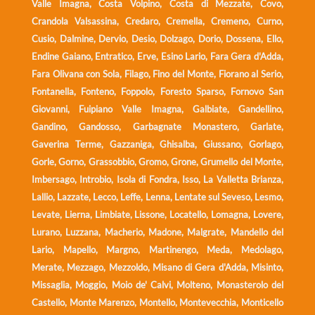
Valle Imagna, Costa Volpino, Costa di Mezzate, Covo,
Crandola Valsassina, Credaro, Cremella, Cremeno, Curno,
Cusio, Dalmine, Dervio, Desio, Dolzago, Dorio, Dossena, Ello,
Endine Gaiano, Entratico, Erve, Esino Lario, Fara Gera d'Adda,
Fara Olivana con Sola, Filago, Fino del Monte, Fiorano al Serio,
Fontanella, Fonteno, Foppolo, Foresto Sparso, Fornovo San
Giovanni, Fuipiano Valle Imagna, Galbiate, Gandellino,
Gandino, Gandosso, Garbagnate Monastero, Garlate,
Gaverina Terme, Gazzaniga, Ghisalba, Giussano, Gorlago,
Gorle, Gorno, Grassobbio, Gromo, Grone, Grumello del Monte,
Imbersago, Introbio, Isola di Fondra, Isso, La Valletta Brianza,
Lallio, Lazzate, Lecco, Leffe, Lenna, Lentate sul Seveso, Lesmo,
Levate, Lierna, Limbiate, Lissone, Locatello, Lomagna, Lovere,
Lurano, Luzzana, Macherio, Madone, Malgrate, Mandello del
Lario, Mapello, Margno, Martinengo, Meda, Medolago,
Merate, Mezzago, Mezzoldo, Misano di Gera d'Adda, Misinto,
Missaglia, Moggio, Moio de' Calvi, Molteno, Monasterolo del
Castello, Monte Marenzo, Montello, Montevecchia, Monticello