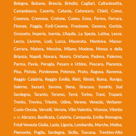
Bologna, Bolzano, Brescia, Brindisi, Cagliari, Caltanissetta,
Campobasso, Caserta, Catania, Catanzaro, Chieti, Como,
Cosenza, Cremona, Crotone, Cuneo, Enna, Fermo, Ferrara,
Firenze, Foggia, Forlì-Cesena, Frosinone, Genova, Gorizia,
Grosseto, Imperia, Isernia, L’Aquila, La Spezia, Latina, Lecce,
Lecco, Livorno, Lodi, Lucca, Macerata, Mantova, Massa-
Carrara, Matera, Messina, Milano, Modena, Monza e della
Brianza, Napoli, Novara, Nuoro, Oristano, Padova, Palermo,
Parma, Pavia, Perugia, Pesaro e Urbino, Pescara, Piacenza,
Pisa, Pistoia, Pordenone, Potenza, Prato, Ragusa, Ravenna,
Reggio Calabria, Reggio Emilia, Rieti, Rimini, Roma, Rovigo,
Salerno, Sassari, Savona, Siena, Siracusa, Sondrio, Sud
Sardegna, Taranto, Teramo, Terni, Torino, Trani, Trapani,
Trento, Treviso, Trieste, Udine, Varese, Venezia, Verbano-
Cusio-Ossola, Vercelli, Verona, Vibo Valentia, Vicenza, Viterbo
e in
Abruzzo, Basilicata, Calabria, Campania, Emilia-Romagna,
Friuli-Venezia Giulia, Lazio, Liguria, Lombardia, Marche, Molise,
Piemonte, Puglia, Sardegna, Sicilia, Toscana, Trentino-Alto