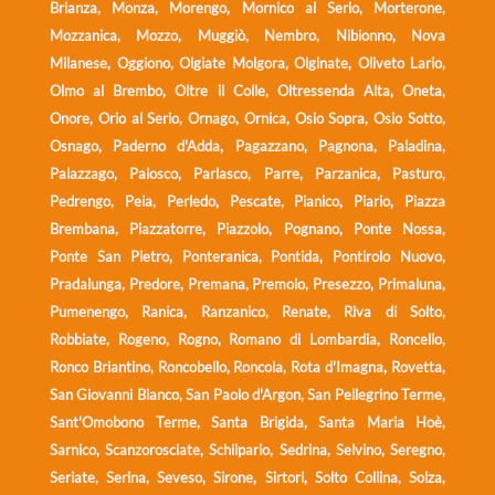
Brianza, Monza, Morengo, Mornico al Serio, Morterone,
Mozzanica, Mozzo, Muggiò, Nembro, Nibionno, Nova
Milanese, Oggiono, Olgiate Molgora, Olginate, Oliveto Lario,
Olmo al Brembo, Oltre il Colle, Oltressenda Alta, Oneta,
Onore, Orio al Serio, Ornago, Ornica, Osio Sopra, Osio Sotto,
Osnago, Paderno d'Adda, Pagazzano, Pagnona, Paladina,
Palazzago, Palosco, Parlasco, Parre, Parzanica, Pasturo,
Pedrengo, Peia, Perledo, Pescate, Pianico, Piario, Piazza
Brembana, Piazzatorre, Piazzolo, Pognano, Ponte Nossa,
Ponte San Pietro, Ponteranica, Pontida, Pontirolo Nuovo,
Pradalunga, Predore, Premana, Premolo, Presezzo, Primaluna,
Pumenengo, Ranica, Ranzanico, Renate, Riva di Solto,
Robbiate, Rogeno, Rogno, Romano di Lombardia, Roncello,
Ronco Briantino, Roncobello, Roncola, Rota d'Imagna, Rovetta,
San Giovanni Bianco, San Paolo d'Argon, San Pellegrino Terme,
Sant'Omobono Terme, Santa Brigida, Santa Maria Hoè,
Sarnico, Scanzorosciate, Schilpario, Sedrina, Selvino, Seregno,
Seriate, Serina, Seveso, Sirone, Sirtori, Solto Collina, Solza,