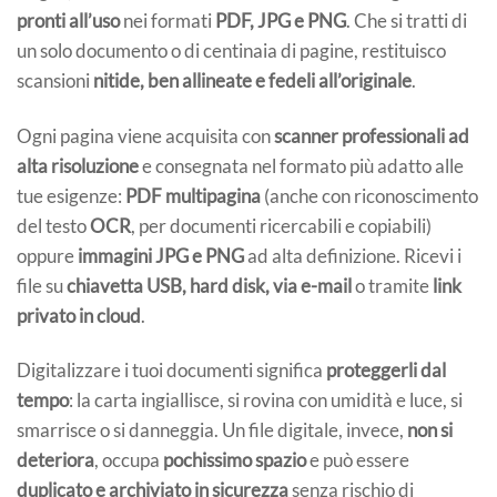
pronti all’uso
nei formati
PDF, JPG e PNG
. Che si tratti di
un solo documento o di centinaia di pagine, restituisco
scansioni
nitide, ben allineate e fedeli all’originale
.
Ogni pagina viene acquisita con
scanner professionali ad
alta risoluzione
e consegnata nel formato più adatto alle
tue esigenze:
PDF multipagina
(anche con riconoscimento
del testo
OCR
, per documenti ricercabili e copiabili)
oppure
immagini JPG e PNG
ad alta definizione. Ricevi i
file su
chiavetta USB, hard disk, via e-mail
o tramite
link
privato in cloud
.
Digitalizzare i tuoi documenti significa
proteggerli dal
tempo
: la carta ingiallisce, si rovina con umidità e luce, si
smarrisce o si danneggia. Un file digitale, invece,
non si
deteriora
, occupa
pochissimo spazio
e può essere
duplicato e archiviato in sicurezza
senza rischio di