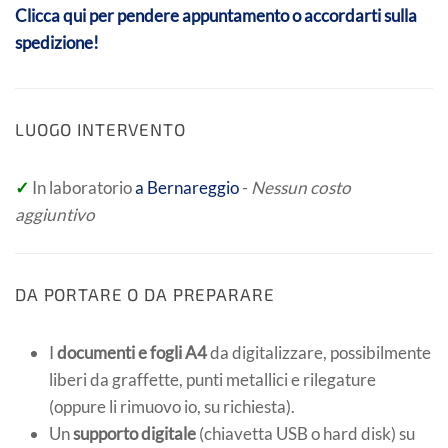
Clicca qui per pendere appuntamento o accordarti sulla
spedizione!
LUOGO INTERVENTO
✓
In laboratorio
a Bernareggio
-
Nessun costo
aggiuntivo
DA PORTARE O DA PREPARARE
I
documenti e fogli A4
da digitalizzare, possibilmente
liberi da graffette, punti metallici e rilegature
(oppure li rimuovo io, su richiesta).
Un
supporto digitale
(chiavetta USB o hard disk) su