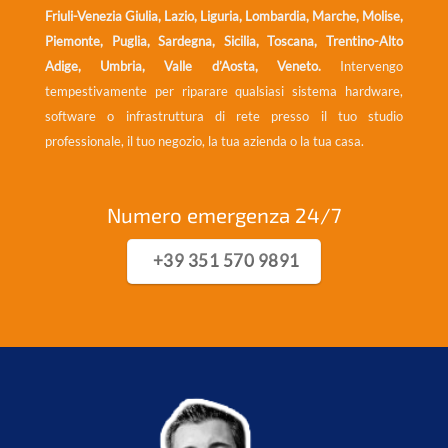
Friuli-Venezia Giulia, Lazio, Liguria, Lombardia, Marche, Molise,
Piemonte, Puglia, Sardegna, Sicilia, Toscana, Trentino-Alto
Adige, Umbria, Valle d’Aosta, Veneto.
Intervengo
tempestivamente per riparare qualsiasi sistema hardware,
software o infrastruttura di rete presso il tuo studio
professionale, il tuo negozio, la tua azienda o la tua casa.
Numero emergenza 24/7
+39 351 570 9891