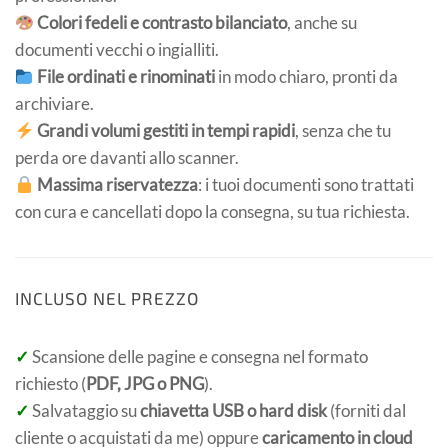
Colori fedeli e contrasto bilanciato
, anche su
documenti vecchi o ingialliti.
File ordinati e rinominati
in modo chiaro, pronti da
archiviare.
Grandi volumi gestiti in tempi rapidi
, senza che tu
perda ore davanti allo scanner.
Massima riservatezza
: i tuoi documenti sono trattati
con cura e cancellati dopo la consegna, su tua richiesta.
INCLUSO NEL PREZZO
✓
Scansione delle pagine e consegna nel formato
richiesto (
PDF, JPG o PNG
).
✓
Salvataggio su
chiavetta USB o hard disk
(forniti dal
cliente o acquistati da me) oppure
caricamento in cloud