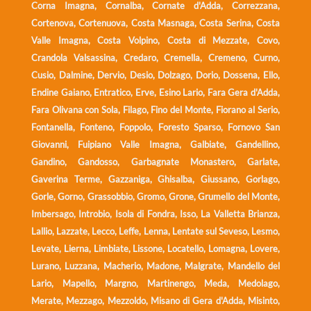
Corna Imagna, Cornalba, Cornate d'Adda, Correzzana,
Cortenova, Cortenuova, Costa Masnaga, Costa Serina, Costa
Valle Imagna, Costa Volpino, Costa di Mezzate, Covo,
Crandola Valsassina, Credaro, Cremella, Cremeno, Curno,
Cusio, Dalmine, Dervio, Desio, Dolzago, Dorio, Dossena, Ello,
Endine Gaiano, Entratico, Erve, Esino Lario, Fara Gera d'Adda,
Fara Olivana con Sola, Filago, Fino del Monte, Fiorano al Serio,
Fontanella, Fonteno, Foppolo, Foresto Sparso, Fornovo San
Giovanni, Fuipiano Valle Imagna, Galbiate, Gandellino,
Gandino, Gandosso, Garbagnate Monastero, Garlate,
Gaverina Terme, Gazzaniga, Ghisalba, Giussano, Gorlago,
Gorle, Gorno, Grassobbio, Gromo, Grone, Grumello del Monte,
Imbersago, Introbio, Isola di Fondra, Isso, La Valletta Brianza,
Lallio, Lazzate, Lecco, Leffe, Lenna, Lentate sul Seveso, Lesmo,
Levate, Lierna, Limbiate, Lissone, Locatello, Lomagna, Lovere,
Lurano, Luzzana, Macherio, Madone, Malgrate, Mandello del
Lario, Mapello, Margno, Martinengo, Meda, Medolago,
Merate, Mezzago, Mezzoldo, Misano di Gera d'Adda, Misinto,