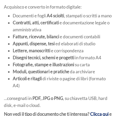
Acquisisco e converto in formato digitale:
Documenti e fogli
A4 sciolti
, stampati o scritti a mano
Contratti, atti, certificati
e documentazione legale o
amministrativa
Fatture, ricevute, bilanci
e documenti contabili
Appunti, dispense, tesi
ed elaborati di studio
Lettere, manoscritti
e corrispondenza
Disegni tecnici, schemi e progetti
in formato A4
Fotografie, stampe e illustrazioni
su carta
Moduli, questionari e pratiche
da archiviare
Articoli e ritagli
di riviste o pagine di libri (formato
A4)
…consegnati in
PDF, JPG o PNG
, su chiavetta USB, hard
disk, e-mail o cloud.
Non vedi il tipo di documento che ti interessa?
Clicca qui
e