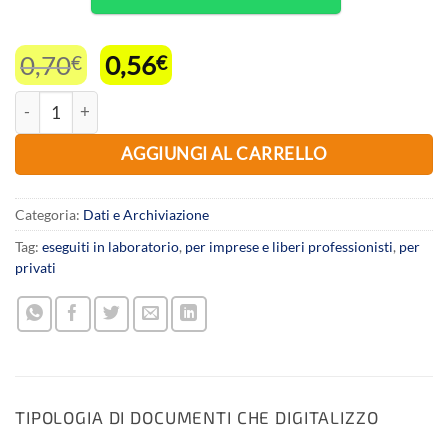
Il
Il
0,70
0,56
€
€
prezzo
prezzo
Scansione e digitalizzazione professionale di fogli A4 documenti c
originale
attuale
era:
è:
AGGIUNGI AL CARRELLO
0,70€.
0,56€.
Categoria:
Dati e Archiviazione
Tag:
eseguiti in laboratorio
,
per imprese e liberi professionisti
,
per
privati
TIPOLOGIA DI DOCUMENTI CHE DIGITALIZZO