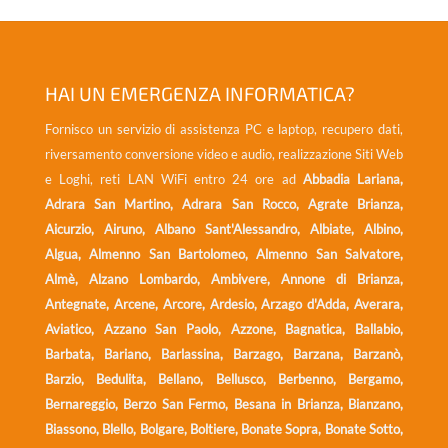
prezzo:
prezzo:
da
da
1,00€
69,00€
a
a
89,00€
399,00€
HAI UN EMERGENZA INFORMATICA?
Fornisco un servizio di assistenza PC e laptop, recupero dati,
riversamento conversione video e audio, realizzazione Siti Web
e Loghi, reti LAN WiFi entro 24 ore ad
Abbadia Lariana,
Adrara San Martino, Adrara San Rocco, Agrate Brianza,
Aicurzio, Airuno, Albano Sant'Alessandro, Albiate, Albino,
Algua, Almenno San Bartolomeo, Almenno San Salvatore,
Almè, Alzano Lombardo, Ambivere, Annone di Brianza,
Antegnate, Arcene, Arcore, Ardesio, Arzago d'Adda, Averara,
Aviatico, Azzano San Paolo, Azzone, Bagnatica, Ballabio,
Barbata, Bariano, Barlassina, Barzago, Barzana, Barzanò,
Barzio, Bedulita, Bellano, Bellusco, Berbenno, Bergamo,
Bernareggio, Berzo San Fermo, Besana in Brianza, Bianzano,
Biassono, Blello, Bolgare, Boltiere, Bonate Sopra, Bonate Sotto,