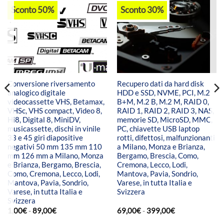
Sconto 50%
Sconto 30%
Conversione riversamento
Recupero dati da hard disk
analogico digitale
HDD e SSD, NVME, PCI, M.2
videocassette VHS, Betamax,
B+M, M.2 B, M.2 M, RAID 0,
VHSc, VHS compact, Video 8,
RAID 1, RAID 2, RAID 3, NAS,
Hi8, Digital 8, MiniDV,
memorie SD, MicroSD, MMC,
musicassette, dischi in vinile
PC, chiavette USB laptop
33 e 45 giri diapositive
rotti, difettosi, malfunzionanti
negativi 50 mm 135 mm 110
a Milano, Monza e Brianza,
mm 126 mm a Milano, Monza
Bergamo, Brescia, Como,
e Brianza, Bergamo, Brescia,
Cremona, Lecco, Lodi,
Como, Cremona, Lecco, Lodi,
Mantova, Pavia, Sondrio,
Mantova, Pavia, Sondrio,
Varese, in tutta Italia e
Varese, in tutta Italia e
Svizzera
Svizzera
Fascia
Fascia
1,00
€
-
89,00
€
69,00
€
-
399,00
€
di
di