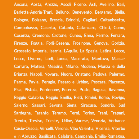
Ancona, Aosta, Arezzo, Ascoli Piceno, Asti, Avellino, Bari,
Barletta-Andria-Trani, Belluno, Benevento, Bergamo, Biella,
Bologna, Bolzano, Brescia, Brindisi, Cagliari, Caltanissetta,
Campobasso, Caserta, Catania, Catanzaro, Chieti, Como,
Cosenza, Cremona, Crotone, Cuneo, Enna, Fermo, Ferrara,
Firenze, Foggia, Forlì-Cesena, Frosinone, Genova, Gorizia,
Grosseto, Imperia, Isernia, L’Aquila, La Spezia, Latina, Lecce,
Lecco, Livorno, Lodi, Lucca, Macerata, Mantova, Massa-
Carrara, Matera, Messina, Milano, Modena, Monza e della
Brianza, Napoli, Novara, Nuoro, Oristano, Padova, Palermo,
Parma, Pavia, Perugia, Pesaro e Urbino, Pescara, Piacenza,
Pisa, Pistoia, Pordenone, Potenza, Prato, Ragusa, Ravenna,
Reggio Calabria, Reggio Emilia, Rieti, Rimini, Roma, Rovigo,
Salerno, Sassari, Savona, Siena, Siracusa, Sondrio, Sud
Sardegna, Taranto, Teramo, Terni, Torino, Trani, Trapani,
Trento, Treviso, Trieste, Udine, Varese, Venezia, Verbano-
Cusio-Ossola, Vercelli, Verona, Vibo Valentia, Vicenza, Viterbo
e in
Abruzzo, Basilicata, Calabria, Campania, Emilia-Romagna,