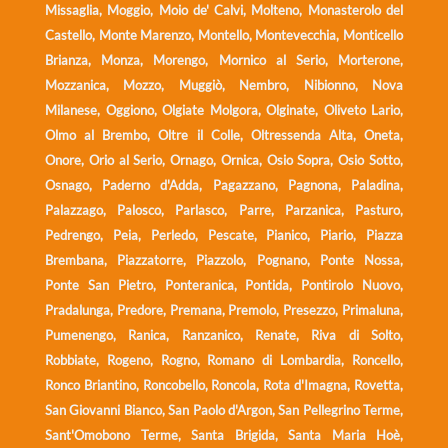
Missaglia, Moggio, Moio de' Calvi, Molteno, Monasterolo del
Castello, Monte Marenzo, Montello, Montevecchia, Monticello
Brianza, Monza, Morengo, Mornico al Serio, Morterone,
Mozzanica, Mozzo, Muggiò, Nembro, Nibionno, Nova
Milanese, Oggiono, Olgiate Molgora, Olginate, Oliveto Lario,
Olmo al Brembo, Oltre il Colle, Oltressenda Alta, Oneta,
Onore, Orio al Serio, Ornago, Ornica, Osio Sopra, Osio Sotto,
Osnago, Paderno d'Adda, Pagazzano, Pagnona, Paladina,
Palazzago, Palosco, Parlasco, Parre, Parzanica, Pasturo,
Pedrengo, Peia, Perledo, Pescate, Pianico, Piario, Piazza
Brembana, Piazzatorre, Piazzolo, Pognano, Ponte Nossa,
Ponte San Pietro, Ponteranica, Pontida, Pontirolo Nuovo,
Pradalunga, Predore, Premana, Premolo, Presezzo, Primaluna,
Pumenengo, Ranica, Ranzanico, Renate, Riva di Solto,
Robbiate, Rogeno, Rogno, Romano di Lombardia, Roncello,
Ronco Briantino, Roncobello, Roncola, Rota d'Imagna, Rovetta,
San Giovanni Bianco, San Paolo d'Argon, San Pellegrino Terme,
Sant'Omobono Terme, Santa Brigida, Santa Maria Hoè,