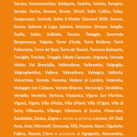
Sarnico, Scanzorosciate, Schilpario, Sedrina, Selvino, Seregno,
Seriate, Serina, Seveso, Sirone, Sirtori, Solto Collina, Solza,
Songavazzo, Sorisole, Sotto il Monte Giovanni XXIII, Sovere,
Sovico, Spinone al Lago, Spirano, Stezzano, Strozza, Sueglio,
Suello, Suisio, Sulbiate, Taceno, Taleggio, Tavernola
Bergamasca, Telgate, Terno d'Isola, Torre Boldone, Torre
Pallavicina, Torre de' Busi, Torre de' Roveri, Trescore Balneario,
Treviglio, Treviolo, Triuggio, Ubiale Clanezzo, Urgnano, Usmate
Velate, Val Brembilla, Valbondione, Valbrembo, Valgoglio,
Valgreghentino, Valleve, Valmadrera, Valnegra, Valtorta,
Valvarrone, Varedo, Varenna, Vedano al Lambro, Vedeseta,
Veduggio con Colzano, Verano Brianza, Vercurago, Verdellino,
Verdello, Verderio, Vertova, Viadanica, Vigano San Martino,
Viganò, Vigolo, Villa d'Adda, Villa d'Almè, Villa d'Ogna, Villa di
Serio, Villasanta, Villongo, Vilminore di Scalve, Vimercate,
Zandobbio, Zanica, Zogno
e anche assistenza
Lenovo, HP, Dell,
Asus, Acer, Microsoft, Samsung, MSI, Huawei, Razer, Gigabyte,
Fujitsu, Xiaomi, Clevo
in provincia di
Agrigento, Alessandria,