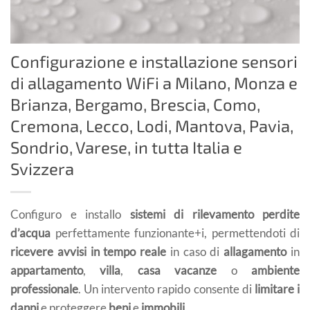
Configurazione e installazione sensori
di allagamento WiFi a Milano, Monza e
Brianza, Bergamo, Brescia, Como,
Cremona, Lecco, Lodi, Mantova, Pavia,
Sondrio, Varese, in tutta Italia e
Svizzera
Configuro e installo
sistemi di rilevamento perdite
d’acqua
perfettamente funzionante+i, permettendoti di
ricevere avvisi in tempo reale
in caso di
allagamento
in
appartamento
,
villa
,
casa vacanze
o
ambiente
professionale
. Un intervento rapido consente di
limitare i
danni
e proteggere
beni
e
immobili
.