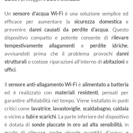
Un
sensore d’acqua Wi-Fi
è una soluzione semplice ed
efficace per aumentare la
sicurezza domestica
e
prevenire
danni causati da perdite d’acqua
. Questo
dispositivo compatto e potente consente di
rilevare
tempestivamente allagamenti
e
perdite idriche
,
avvisandoti prima che il problema provochi
danni
strutturali
o costose riparazioni all’interno di
abitazioni
e
uffici
.
Il
sensore anti-allagamento Wi-Fi
è
alimentato a batteria
ed è realizzato con
materiali resistenti
, pensati per
garantire affidabilità nel tempo. Viene installato in punti
critici come
lavatrice
,
lavastoviglie
,
scaldabagno
,
caldaia
o vicino a
tubi e scarichi
. La parte inferiore del dispositivo
è dotata di
sonde placcate in oro ad alta sensibilità
, in
grado di rilevare anche piccole quantità d’acqua e