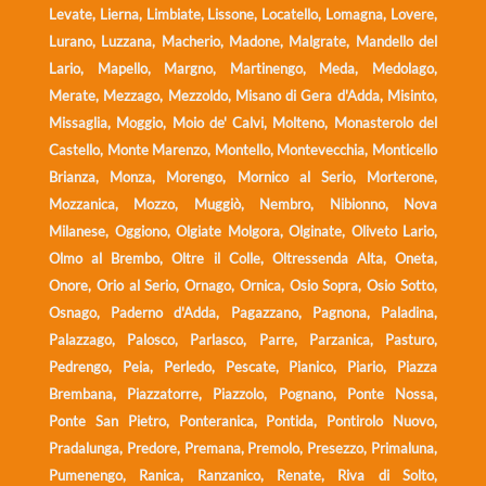
Levate, Lierna, Limbiate, Lissone, Locatello, Lomagna, Lovere,
Lurano, Luzzana, Macherio, Madone, Malgrate, Mandello del
Lario, Mapello, Margno, Martinengo, Meda, Medolago,
Merate, Mezzago, Mezzoldo, Misano di Gera d'Adda, Misinto,
Missaglia, Moggio, Moio de' Calvi, Molteno, Monasterolo del
Castello, Monte Marenzo, Montello, Montevecchia, Monticello
Brianza, Monza, Morengo, Mornico al Serio, Morterone,
Mozzanica, Mozzo, Muggiò, Nembro, Nibionno, Nova
Milanese, Oggiono, Olgiate Molgora, Olginate, Oliveto Lario,
Olmo al Brembo, Oltre il Colle, Oltressenda Alta, Oneta,
Onore, Orio al Serio, Ornago, Ornica, Osio Sopra, Osio Sotto,
Osnago, Paderno d'Adda, Pagazzano, Pagnona, Paladina,
Palazzago, Palosco, Parlasco, Parre, Parzanica, Pasturo,
Pedrengo, Peia, Perledo, Pescate, Pianico, Piario, Piazza
Brembana, Piazzatorre, Piazzolo, Pognano, Ponte Nossa,
Ponte San Pietro, Ponteranica, Pontida, Pontirolo Nuovo,
Pradalunga, Predore, Premana, Premolo, Presezzo, Primaluna,
Pumenengo, Ranica, Ranzanico, Renate, Riva di Solto,