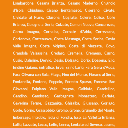
Lombardone, Cesana Brianza, Cesano Maderno, Chignolo
d'Isola, Chiuduno, Cisano Bergamasco, Ciserano, Civate,
Cividate al Piano, Clusone, Cogliate, Colere, Colico, Colle
Brianza, Cologno al Serio, Colzate, Comun Nuovo, Concorezzo,
Corna Imagna, Cornalba, Cornate d'Adda, Correzzana,
Cortenova, Cortenuova, Costa Masnaga, Costa Serina, Costa
Valle Imagna, Costa Volpino, Costa di Mezzate, Covo,
Crandola Valsassina, Credaro, Cremella, Cremeno, Curno,
Cusio, Dalmine, Dervio, Desio, Dolzago, Dorio, Dossena, Ello,
Endine Gaiano, Entratico, Erve, Esino Lario, Fara Gera d'Adda,
Fara Olivana con Sola, Filago, Fino del Monte, Fiorano al Serio,
Fontanella, Fonteno, Foppolo, Foresto Sparso, Fornovo San
Giovanni, Fuipiano Valle Imagna, Galbiate, Gandellino,
Gandino, Gandosso, Garbagnate Monastero, Garlate,
Gaverina Terme, Gazzaniga, Ghisalba, Giussano, Gorlago,
Gorle, Gorno, Grassobbio, Gromo, Grone, Grumello del Monte,
Imbersago, Introbio, Isola di Fondra, Isso, La Valletta Brianza,
Lallio, Lazzate, Lecco, Leffe, Lenna, Lentate sul Seveso, Lesmo,