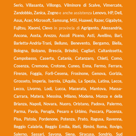
Serio, Villasanta, Villongo, Vilminore di Scalve, Vimercate,
Zandobbio, Zanica, Zogno
e anche assistenza
Lenovo, HP, Dell,
Asus, Acer, Microsoft, Samsung, MSI, Huawei, Razer, Gigabyte,
Fujitsu, Xiaomi, Clevo
in provincia di
Agrigento, Alessandria,
Ancona, Aosta, Arezzo, Ascoli Piceno, Asti, Avellino, Bari,
Barletta-Andria-Trani, Belluno, Benevento, Bergamo, Biella,
Bologna, Bolzano, Brescia, Brindisi, Cagliari, Caltanissetta,
Campobasso, Caserta, Catania, Catanzaro, Chieti, Como,
Cosenza, Cremona, Crotone, Cuneo, Enna, Fermo, Ferrara,
Firenze, Foggia, Forlì-Cesena, Frosinone, Genova, Gorizia,
Grosseto, Imperia, Isernia, L’Aquila, La Spezia, Latina, Lecce,
Lecco, Livorno, Lodi, Lucca, Macerata, Mantova, Massa-
Carrara, Matera, Messina, Milano, Modena, Monza e della
Brianza, Napoli, Novara, Nuoro, Oristano, Padova, Palermo,
Parma, Pavia, Perugia, Pesaro e Urbino, Pescara, Piacenza,
Pisa, Pistoia, Pordenone, Potenza, Prato, Ragusa, Ravenna,
Reggio Calabria, Reggio Emilia, Rieti, Rimini, Roma, Rovigo,
Salerno, Sassari, Savona, Siena, Siracusa, Sondrio, Sud