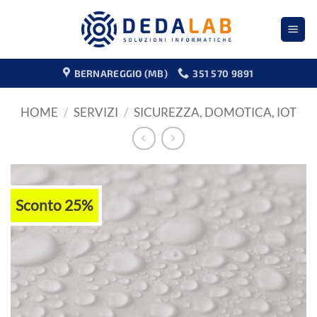
Salta
ai
contenuti
BERNAREGGIO (MB)
351 570 9891
HOME
/
SERVIZI
/
SICUREZZA, DOMOTICA, IOT
Sconto 25%