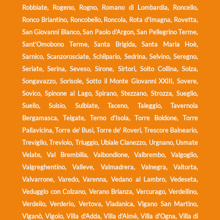
Robbiate, Rogeno, Rogno, Romano di Lombardia, Roncello,
Ronco Briantino, Roncobello, Roncola, Rota d'Imagna, Rovetta,
San Giovanni Bianco, San Paolo d'Argon, San Pellegrino Terme,
Sant'Omobono Terme, Santa Brigida, Santa Maria Hoè,
Sarnico, Scanzorosciate, Schilpario, Sedrina, Selvino, Seregno,
Seriate, Serina, Seveso, Sirone, Sirtori, Solto Collina, Solza,
Songavazzo, Sorisole, Sotto il Monte Giovanni XXIII, Sovere,
Sovico, Spinone al Lago, Spirano, Stezzano, Strozza, Sueglio,
Suello, Suisio, Sulbiate, Taceno, Taleggio, Tavernola
Bergamasca, Telgate, Terno d'Isola, Torre Boldone, Torre
Pallavicina, Torre de' Busi, Torre de' Roveri, Trescore Balneario,
Treviglio, Treviolo, Triuggio, Ubiale Clanezzo, Urgnano, Usmate
Velate, Val Brembilla, Valbondione, Valbrembo, Valgoglio,
Valgreghentino, Valleve, Valmadrera, Valnegra, Valtorta,
Valvarrone, Varedo, Varenna, Vedano al Lambro, Vedeseta,
Veduggio con Colzano, Verano Brianza, Vercurago, Verdellino,
Verdello, Verderio, Vertova, Viadanica, Vigano San Martino,
Viganò, Vigolo, Villa d'Adda, Villa d'Almè, Villa d'Ogna, Villa di