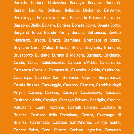
Barbata, Bariano, Barlassina, Barzago, Barzana, Barzanò,
Barzio, Bedulita, Bellano, Bellusco, Berbenno, Bergamo,
Bernareggio, Berzo San Fermo, Besana in Brianza, Bianzano,
Biassono, Blello, Bolgare, Boltiere, Bonate Sopra, Bonate Sotto,
Borgo di Terzo, Bosisio Parini, Bossico, Bottanuco, Bovisio
Masciago, Bracca, Branzi, Brembate, Brembate di Sopra,
Brignano Gera d'Adda, Briosco, Brivio, Brugherio, Brumano,
Brusaporto, Bulciago, Burago di Molgora, Busnago, Calcinate,
Calcio, Calco, Calolziocorte, Calusco d'Adda, Calvenzano,
Camerata Cornello, Camparada, Canonica d'Adda, Capizzone,
Caponago, Capriate San Gervasio, Caprino Bergamasco,
Carate Brianza, Caravaggio, Carenno, Carnate, Carobbio degli
Angeli, Carona, Carvico, Casargo, Casatenovo, Casazza,
Casirate d'Adda, Casnigo, Cassago Brianza, Cassiglio, Cassina
Valsassina, Castel Rozzone, Castelli Calepio, Castello di
Brianza, Castione della Presolana, Castro, Cavenago di
Brianza, Cavernago, Cazzano Sant'Andrea, Cenate Sopra,
Cenate Sotto, Cene, Cerete, Ceriano Laghetto, Cernusco