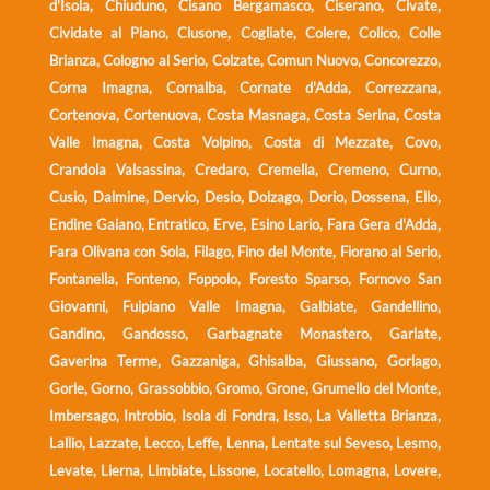
d'Isola, Chiuduno, Cisano Bergamasco, Ciserano, Civate,
Cividate al Piano, Clusone, Cogliate, Colere, Colico, Colle
Brianza, Cologno al Serio, Colzate, Comun Nuovo, Concorezzo,
Corna Imagna, Cornalba, Cornate d'Adda, Correzzana,
Cortenova, Cortenuova, Costa Masnaga, Costa Serina, Costa
Valle Imagna, Costa Volpino, Costa di Mezzate, Covo,
Crandola Valsassina, Credaro, Cremella, Cremeno, Curno,
Cusio, Dalmine, Dervio, Desio, Dolzago, Dorio, Dossena, Ello,
Endine Gaiano, Entratico, Erve, Esino Lario, Fara Gera d'Adda,
Fara Olivana con Sola, Filago, Fino del Monte, Fiorano al Serio,
Fontanella, Fonteno, Foppolo, Foresto Sparso, Fornovo San
Giovanni, Fuipiano Valle Imagna, Galbiate, Gandellino,
Gandino, Gandosso, Garbagnate Monastero, Garlate,
Gaverina Terme, Gazzaniga, Ghisalba, Giussano, Gorlago,
Gorle, Gorno, Grassobbio, Gromo, Grone, Grumello del Monte,
Imbersago, Introbio, Isola di Fondra, Isso, La Valletta Brianza,
Lallio, Lazzate, Lecco, Leffe, Lenna, Lentate sul Seveso, Lesmo,
Levate, Lierna, Limbiate, Lissone, Locatello, Lomagna, Lovere,