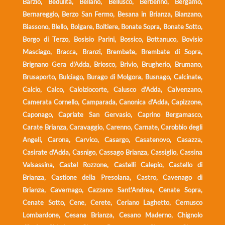
Barzio, Bedulita, Bellano, Bellusco, Berbenno, Bergamo,
Bernareggio, Berzo San Fermo, Besana in Brianza, Bianzano,
Biassono, Blello, Bolgare, Boltiere, Bonate Sopra, Bonate Sotto,
Borgo di Terzo, Bosisio Parini, Bossico, Bottanuco, Bovisio
Masciago, Bracca, Branzi, Brembate, Brembate di Sopra,
Brignano Gera d'Adda, Briosco, Brivio, Brugherio, Brumano,
Brusaporto, Bulciago, Burago di Molgora, Busnago, Calcinate,
Calcio, Calco, Calolziocorte, Calusco d'Adda, Calvenzano,
Camerata Cornello, Camparada, Canonica d'Adda, Capizzone,
Caponago, Capriate San Gervasio, Caprino Bergamasco,
Carate Brianza, Caravaggio, Carenno, Carnate, Carobbio degli
Angeli, Carona, Carvico, Casargo, Casatenovo, Casazza,
Casirate d'Adda, Casnigo, Cassago Brianza, Cassiglio, Cassina
Valsassina, Castel Rozzone, Castelli Calepio, Castello di
Brianza, Castione della Presolana, Castro, Cavenago di
Brianza, Cavernago, Cazzano Sant'Andrea, Cenate Sopra,
Cenate Sotto, Cene, Cerete, Ceriano Laghetto, Cernusco
Lombardone, Cesana Brianza, Cesano Maderno, Chignolo