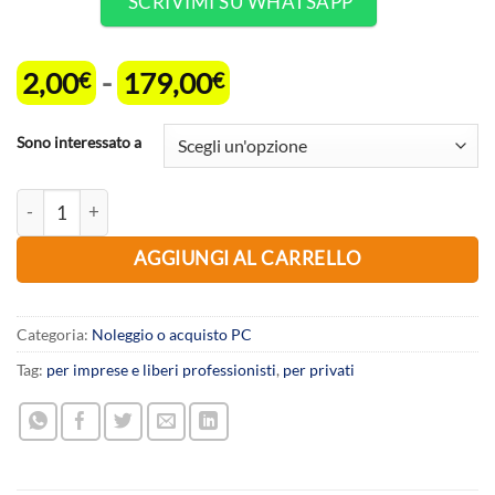
SCRIVIMI SU WHATSAPP
Fascia
2,00
-
179,00
€
€
di
prezzo:
Sono interessato a
da
2,00€
ASUS T101HA-GR029T - Laptop - Windows 10 64BIT - Intel Atom x
a
179,00€
AGGIUNGI AL CARRELLO
Categoria:
Noleggio o acquisto PC
Tag:
per imprese e liberi professionisti
,
per privati