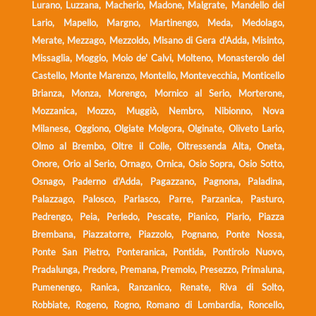
Lurano, Luzzana, Macherio, Madone, Malgrate, Mandello del
Lario, Mapello, Margno, Martinengo, Meda, Medolago,
Merate, Mezzago, Mezzoldo, Misano di Gera d'Adda, Misinto,
Missaglia, Moggio, Moio de' Calvi, Molteno, Monasterolo del
Castello, Monte Marenzo, Montello, Montevecchia, Monticello
Brianza, Monza, Morengo, Mornico al Serio, Morterone,
Mozzanica, Mozzo, Muggiò, Nembro, Nibionno, Nova
Milanese, Oggiono, Olgiate Molgora, Olginate, Oliveto Lario,
Olmo al Brembo, Oltre il Colle, Oltressenda Alta, Oneta,
Onore, Orio al Serio, Ornago, Ornica, Osio Sopra, Osio Sotto,
Osnago, Paderno d'Adda, Pagazzano, Pagnona, Paladina,
Palazzago, Palosco, Parlasco, Parre, Parzanica, Pasturo,
Pedrengo, Peia, Perledo, Pescate, Pianico, Piario, Piazza
Brembana, Piazzatorre, Piazzolo, Pognano, Ponte Nossa,
Ponte San Pietro, Ponteranica, Pontida, Pontirolo Nuovo,
Pradalunga, Predore, Premana, Premolo, Presezzo, Primaluna,
Pumenengo, Ranica, Ranzanico, Renate, Riva di Solto,
Robbiate, Rogeno, Rogno, Romano di Lombardia, Roncello,