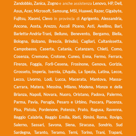
Zandobbio, Zanica, Zogno
e anche assistenza
Lenovo, HP, Dell,
Asus, Acer, Microsoft, Samsung, MSI, Huawei, Razer, Gigabyte,
Fujitsu, Xiaomi, Clevo
in provincia di
Agrigento, Alessandria,
Ancona, Aosta, Arezzo, Ascoli Piceno, Asti, Avellino, Bari,
Barletta-Andria-Trani, Belluno, Benevento, Bergamo, Biella,
Bologna, Bolzano, Brescia, Brindisi, Cagliari, Caltanissetta,
Campobasso, Caserta, Catania, Catanzaro, Chieti, Como,
Cosenza, Cremona, Crotone, Cuneo, Enna, Fermo, Ferrara,
Firenze, Foggia, Forlì-Cesena, Frosinone, Genova, Gorizia,
Grosseto, Imperia, Isernia, L’Aquila, La Spezia, Latina, Lecce,
Lecco, Livorno, Lodi, Lucca, Macerata, Mantova, Massa-
Carrara, Matera, Messina, Milano, Modena, Monza e della
Brianza, Napoli, Novara, Nuoro, Oristano, Padova, Palermo,
Parma, Pavia, Perugia, Pesaro e Urbino, Pescara, Piacenza,
Pisa, Pistoia, Pordenone, Potenza, Prato, Ragusa, Ravenna,
Reggio Calabria, Reggio Emilia, Rieti, Rimini, Roma, Rovigo,
Salerno, Sassari, Savona, Siena, Siracusa, Sondrio, Sud
Sardegna, Taranto, Teramo, Terni, Torino, Trani, Trapani,