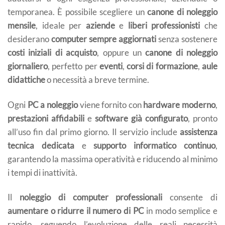
temporanea. È possibile scegliere un
canone di noleggio
mensile
, ideale per
aziende
e
liberi professionisti
che
desiderano
computer sempre aggiornati
senza sostenere
costi iniziali di acquisto
, oppure un
canone di noleggio
giornaliero
, perfetto per
eventi
,
corsi di formazione
,
aule
didattiche
o necessità a breve termine.
Ogni
PC a noleggio
viene fornito con
hardware moderno
,
prestazioni affidabili
e
software già configurato
, pronto
all’uso fin dal primo giorno. Il servizio include
assistenza
tecnica dedicata
e
supporto informatico continuo
,
garantendo la massima operatività e riducendo al minimo
i tempi di inattività.
Il
noleggio di computer professionali
consente di
aumentare o ridurre il numero di PC
in modo semplice e
rapido, seguendo l’evoluzione delle reali necessità